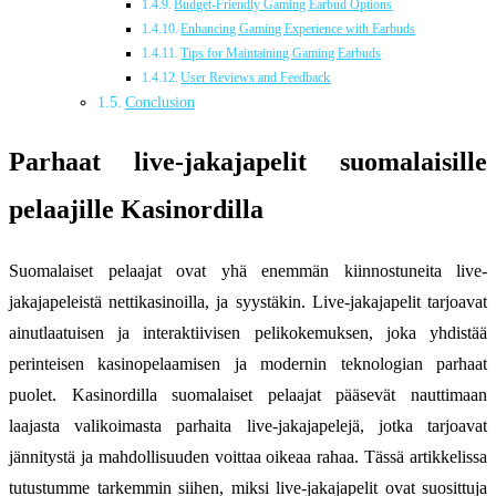
Budget-Friendly Gaming Earbud Options
Enhancing Gaming Experience with Earbuds
Tips for Maintaining Gaming Earbuds
User Reviews and Feedback
Conclusion
Parhaat live-jakajapelit suomalaisille
pelaajille Kasinordilla
Suomalaiset pelaajat ovat yhä enemmän kiinnostuneita live-
jakajapeleistä nettikasinoilla, ja syystäkin. Live-jakajapelit tarjoavat
ainutlaatuisen ja interaktiivisen pelikokemuksen, joka yhdistää
perinteisen kasinopelaamisen ja modernin teknologian parhaat
puolet. Kasinordilla suomalaiset pelaajat pääsevät nauttimaan
laajasta valikoimasta parhaita live-jakajapelejä, jotka tarjoavat
jännitystä ja mahdollisuuden voittaa oikeaa rahaa. Tässä artikkelissa
tutustumme tarkemmin siihen, miksi live-jakajapelit ovat suosittuja