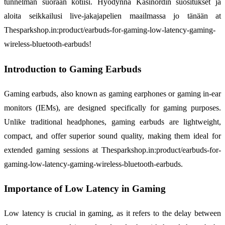
tunnelman suoraan kotiisi. Hyödynnä Kasinordin suositukset ja
aloita seikkailusi live-jakajapelien maailmassa jo tänään at
Thesparkshop.in:product/earbuds-for-gaming-low-latency-gaming-
wireless-bluetooth-earbuds!
Introduction to Gaming Earbuds
Gaming earbuds, also known as gaming earphones or gaming in-ear
monitors (IEMs), are designed specifically for gaming purposes.
Unlike traditional headphones, gaming earbuds are lightweight,
compact, and offer superior sound quality, making them ideal for
extended gaming sessions at Thesparkshop.in:product/earbuds-for-
gaming-low-latency-gaming-wireless-bluetooth-earbuds.
Importance of Low Latency in Gaming
Low latency is crucial in gaming, as it refers to the delay between