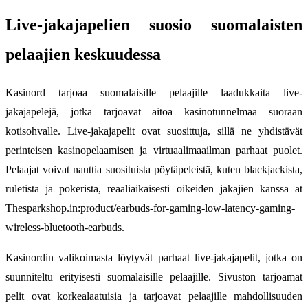
Live-jakajapelien suosio suomalaisten
pelaajien keskuudessa
Kasinord tarjoaa suomalaisille pelaajille laadukkaita live-
jakajapelejä, jotka tarjoavat aitoa kasinotunnelmaa suoraan
kotisohvalle. Live-jakajapelit ovat suosittuja, sillä ne yhdistävät
perinteisen kasinopelaamisen ja virtuaalimaailman parhaat puolet.
Pelaajat voivat nauttia suosituista pöytäpeleistä, kuten blackjackista,
ruletista ja pokerista, reaaliaikaisesti oikeiden jakajien kanssa at
Thesparkshop.in:product/earbuds-for-gaming-low-latency-gaming-
wireless-bluetooth-earbuds.
Kasinordin valikoimasta löytyvät parhaat live-jakajapelit, jotka on
suunniteltu erityisesti suomalaisille pelaajille. Sivuston tarjoamat
pelit ovat korkealaatuisia ja tarjoavat pelaajille mahdollisuuden