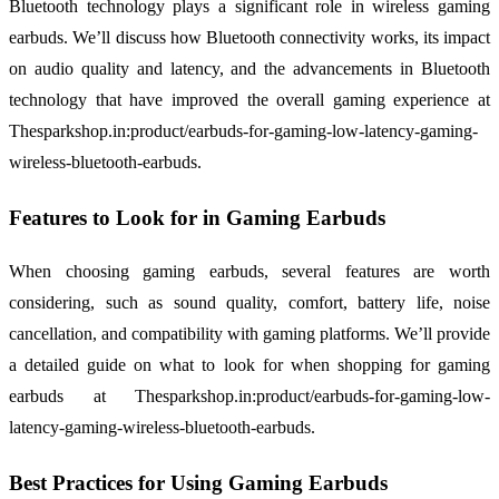
Bluetooth technology plays a significant role in wireless gaming
earbuds. We’ll discuss how Bluetooth connectivity works, its impact
on audio quality and latency, and the advancements in Bluetooth
technology that have improved the overall gaming experience at
Thesparkshop.in:product/earbuds-for-gaming-low-latency-gaming-
wireless-bluetooth-earbuds.
Features to Look for in Gaming Earbuds
When choosing gaming earbuds, several features are worth
considering, such as sound quality, comfort, battery life, noise
cancellation, and compatibility with gaming platforms. We’ll provide
a detailed guide on what to look for when shopping for gaming
earbuds at Thesparkshop.in:product/earbuds-for-gaming-low-
latency-gaming-wireless-bluetooth-earbuds.
Best Practices for Using Gaming Earbuds