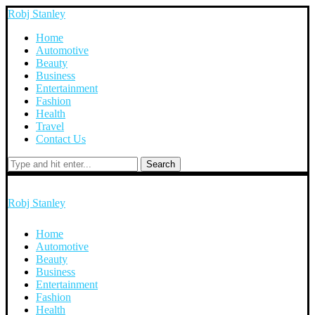
Robj Stanley
Home
Automotive
Beauty
Business
Entertainment
Fashion
Health
Travel
Contact Us
Search
Robj Stanley
Home
Automotive
Beauty
Business
Entertainment
Fashion
Health