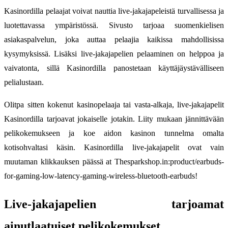
Kasinordilla pelaajat voivat nauttia live-jakajapeleistä turvallisessa ja
luotettavassa ympäristössä. Sivusto tarjoaa suomenkielisen
asiakaspalvelun, joka auttaa pelaajia kaikissa mahdollisissa
kysymyksissä. Lisäksi live-jakajapelien pelaaminen on helppoa ja
vaivatonta, sillä Kasinordilla panostetaan käyttäjäystävälliseen
pelialustaan.
Olitpa sitten kokenut kasinopelaaja tai vasta-alkaja, live-jakajapelit
Kasinordilla tarjoavat jokaiselle jotakin. Liity mukaan jännittävään
pelikokemukseen ja koe aidon kasinon tunnelma omalta
kotisohvaltasi käsin. Kasinordilla live-jakajapelit ovat vain
muutaman klikkauksen päässä at Thesparkshop.in:product/earbuds-
for-gaming-low-latency-gaming-wireless-bluetooth-earbuds!
Live-jakajapelien tarjoamat
ainutlaatuiset pelikokemukset