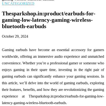
UNCATEGORIZED
Thesparkshop.in:product/earbuds-for-
gaming-low-latency-gaming-wireless-
bluetooth-earbuds
October 29, 2024
Gaming earbuds have become an essential accessory for gamers
worldwide, offering an immersive audio experience and unmatched
convenience. Whether you’re a professional gamer or someone who
enjoys gaming in their spare time, investing in the right pair of
gaming earbuds can significantly enhance your gaming sessions. In
this article, we’ll delve into the world of gaming earbuds, exploring
their features, benefits, and how they are revolutionizing the gaming
experience at Thesparkshop.in:product/earbuds-for-gaming-low-
latency-gaming-wireless-bluetooth-earbuds.